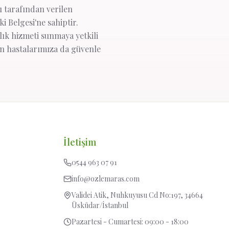
ğı tarafından verilen
i Belgesi'ne sahiptir.
lık hizmeti sunmaya yetkili
en hastalarımıza da güvenle
İletişim
0544 963 07 91
info@ozlemaras.com
Validei Atik, Nuhkuyusu Cd No:197, 34664
Üsküdar/İstanbul
Pazartesi - Cumartesi: 09:00 - 18:00