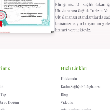
Kliniğimiz, T.C. Sağlık Bakanlı
Uluslararası Sağlık Turizmi Yetk
Uluslararası standartlarda sağ
tesisimizde, yurt dışından gel
hizmet vermekteyiz.
rimiz
Hızlı Linkler
Hakkımda
tik
Kadın Sağlığı Kütüphanesi
 Tıp
Blog
ibi ve Doğum
Videolar