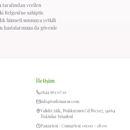
ğı tarafından verilen
i Belgesi'ne sahiptir.
lık hizmeti sunmaya yetkili
en hastalarımıza da güvenle
İletişim
0544 963 07 91
info@ozlemaras.com
Validei Atik, Nuhkuyusu Cd No:197, 34664
Üsküdar/İstanbul
Pazartesi - Cumartesi: 09:00 - 18:00