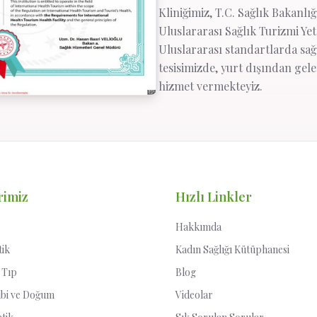
Kliniğimiz, T.C. Sağlık Bakanlı
Uluslararası Sağlık Turizmi Yetk
Uluslararası standartlarda sağ
tesisimizde, yurt dışından gel
hizmet vermekteyiz.
rimiz
Hızlı Linkler
Hakkımda
tik
Kadın Sağlığı Kütüphanesi
 Tıp
Blog
ibi ve Doğum
Videolar